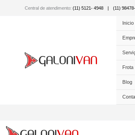
Ir
Central de atendimento:
(11) 5121- 4948
|
(11) 98478
para
o
Inicio
conteúdo
Empr
Servi
Frota
Blog
Conta