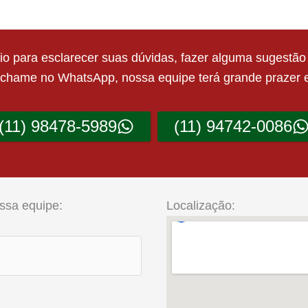
ário para esclarecer suas dúvidas, fazer alguma sugestão
r chame no WhatsApp, nossa equipe terá grande prazer 
(11) 98478-5989
(11) 94742-0086
ssa equipe:
Localização: