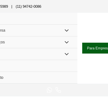
-5989
|
(11) 94742-0086
esa
ços
Para Empre
to