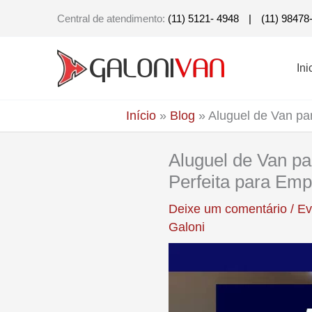
Ir
Central de atendimento:
(11) 5121- 4948
|
(11) 98478
para
o
Ini
conteúdo
Início
»
Blog
»
Aluguel de Van pa
Aluguel de Van pa
Perfeita para Emp
Deixe um comentário
/
Ev
Galoni