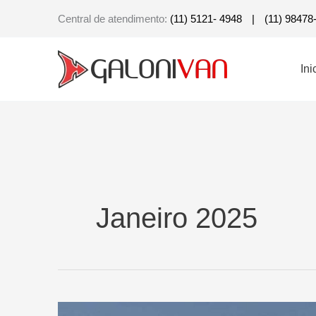
Ir
Central de atendimento:
(11) 5121- 4948
|
(11) 98478
para
o
Ini
conteúdo
Janeiro 2025