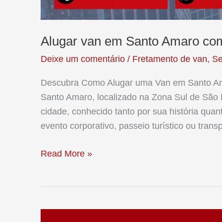
Alugar van em Santo Amaro com
Deixe um comentário
/
Fretamento de van
,
Se
Descubra Como Alugar uma Van em Santo A
Santo Amaro, localizado na Zona Sul de São 
cidade, conhecido tanto por sua história quan
evento corporativo, passeio turístico ou tran
Alugar
Read More »
van
em
Santo
Amaro