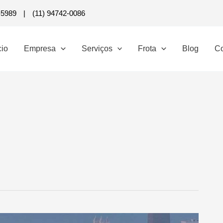
-5989
|
(11) 94742-0086
cio
Empresa
Serviços
Frota
Blog
Co