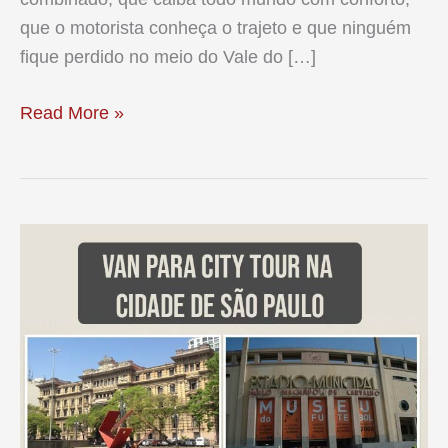
que o motorista conheça o trajeto e que ninguém
fique perdido no meio do Vale do […]
Aluguel
Read More »
de
Micro-
ônibus
para
Aparecida
do
Norte:
a
forma
mais
segura