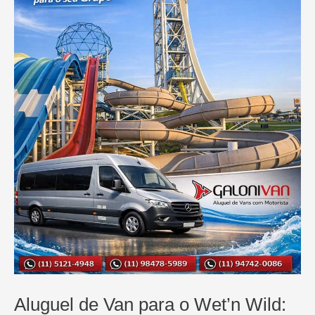
o
Parque
Aquático
de
Suzano
Aluguel de Van para o Wet’n Wild: