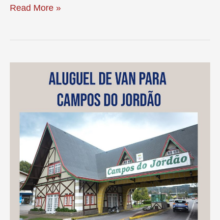
Aluguel
Read More »
de
Van
para
o
Litoral
Sul:
Sua
Jornada
de
Férias
Começa
com
Conforto
e