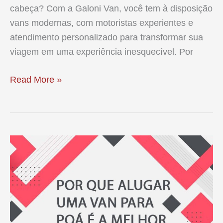
cabeça? Com a Galoni Van, você tem à disposição
vans modernas, com motoristas experientes e
atendimento personalizado para transformar sua
viagem em uma experiência inesquecível. Por
Aluguel
Read More »
de
van
para
Campos
do
Jordão