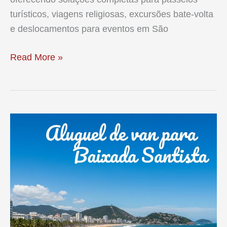
turísticos, viagens religiosas, excursões bate-volta
e deslocamentos para eventos em São
Aluguel
Read More »
de
Van
para
Excursão
em
SP:
Vans
e
Micro-
Ônibus