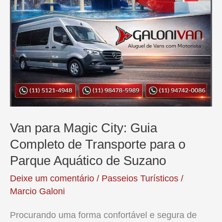
de
Diversões
do
Brasil
Van para Magic City: Guia
Completo de Transporte para o
Parque Aquático de Suzano
Deixe um comentário
/
Passeios Turísticos
/
Marcio Galoni
Procurando uma forma confortável e segura de