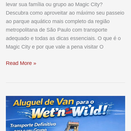
levar sua família ou grupo ao Magic City?
Descubra como aproveitar ao máximo seu passeio
ao parque aquático mais completo da região
metropolitana de São Paulo com transporte
adequado e todas as dicas essenciais. O que é o
Magic City e por que vale a pena visitar O
Van
Read More »
para
Magic
City:
Guia
Completo
de
Transporte
para