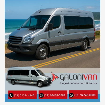
Executivo
em
Santos,
Guarujá
e
São
Vicente