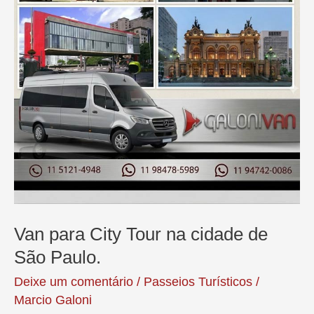
de
levar
sua
romaria
até
a
Padroeira
do
Brasil
Van para City Tour na cidade de
São Paulo.
Deixe um comentário
/
Passeios Turísticos
/
Marcio Galoni