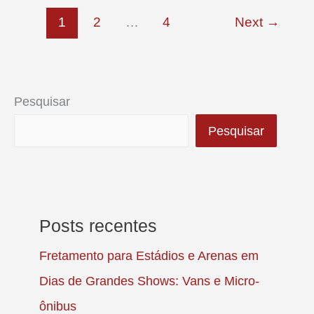
Van
1
2
…
4
Next
→
para
Poá
é
a
Pesquisar
Melhor
Pesquisar
Escolha?
Posts recentes
Fretamento para Estádios e Arenas em
Dias de Grandes Shows: Vans e Micro-
ônibus