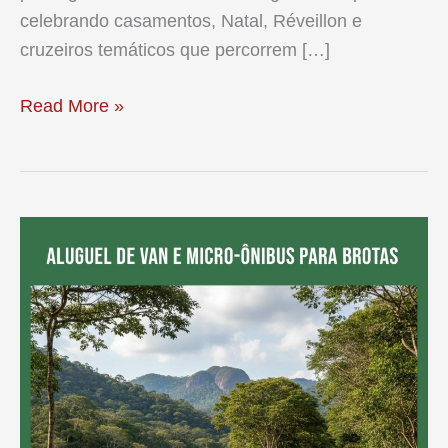
celebrando casamentos, Natal, Réveillon e
cruzeiros temáticos que percorrem […]
Temporada
Read More »
2025
de
Cruzeiros
no
Porto
de
Santos:
Fretamento
de
Vans
e