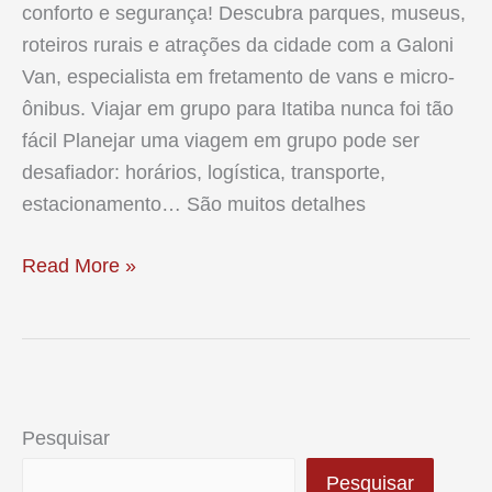
conforto e segurança! Descubra parques, museus,
roteiros rurais e atrações da cidade com a Galoni
Van, especialista em fretamento de vans e micro-
ônibus. Viajar em grupo para Itatiba nunca foi tão
fácil Planejar uma viagem em grupo pode ser
desafiador: horários, logística, transporte,
estacionamento… São muitos detalhes
Fretamento
Read More »
de
Van
e
Micro-
ônibus
Pesquisar
em
Pesquisar
Itatiba: