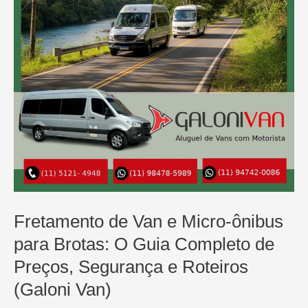
Micro-
ônibus
para
Grupos
e
Famílias
Fretamento de Van e Micro-ônibus
para Brotas: O Guia Completo de
Preços, Segurança e Roteiros
(Galoni Van)